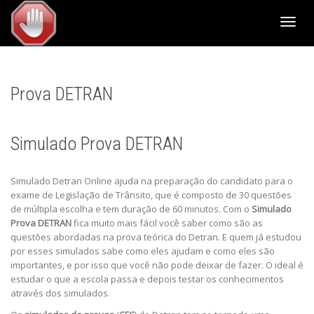
Altern
Nave
Prova DETRAN
Simulado Prova DETRAN
Simulado Detran Online ajuda na preparação do candidato para o
exame de Legislação de Trânsito, que é composto de 30 questões
de múltipla escolha e tem duração de 60 minutos. Com o
Simulado
Prova DETRAN
fica muito mais fácil você saber como são as
questões abordadas na prova teórica do Detran. E quem já estudou
por esses simulados sabe como eles ajudam e como eles são
importantes, e por isso que você não pode deixar de fazer. O ideal é
estudar o que a escola passa e depois testar os conhecimentos
através dos simulados.