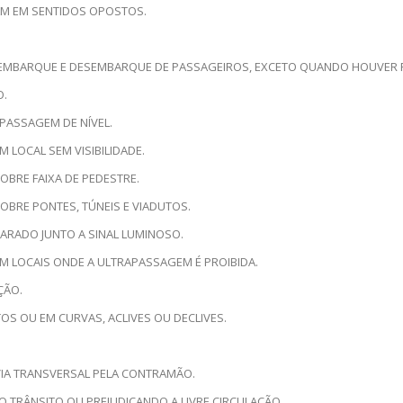
AM EM SENTIDOS OPOSTOS.
RA EMBARQUE E DESEMBARQUE DE PASSAGEIROS, EXCETO QUANDO HOUVER
O.
PASSAGEM DE NÍVEL.
 LOCAL SEM VISIBILIDADE.
BRE FAIXA DE PEDESTRE.
OBRE PONTES, TÚNEIS E VIADUTOS.
ARADO JUNTO A SINAL LUMINOSO.
M LOCAIS ONDE A ULTRAPASSAGEM É PROIBIDA.
ÇÃO.
OS OU EM CURVAS, ACLIVES OU DECLIVES.
VIA TRANSVERSAL PELA CONTRAMÃO.
 TRÂNSITO OU PREJUDICANDO A LIVRE CIRCULAÇÃO.