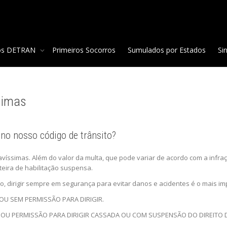
os DETRAN
Primeiros Socorros
Sumulados por Estados
Si
simas
no nosso código de trânsito?
ravíssimas. Além do valor da multa, que pode variar de acordo com a infra
teira de habilitação suspensa.
ro, dirigir sempre em segurança para evitar danos e acidentes é o mais i
 OU SEM PERMISSÃO PARA DIRIGIR.
 OU PERMISSÃO PARA DIRIGIR CASSADA OU COM SUSPENSÃO DO DIREITO DE