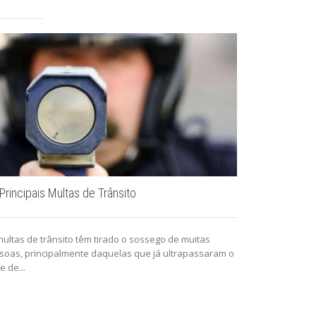
Principais Multas de Trânsito
Infrações Méd
multas de trânsito têm tirado o sossego de muitas
Infrações Médi
soas, principalmente daquelas que já ultrapassaram o
detalhadas sob
te de...
com exemplos e