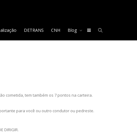
nalização
DETRANS
CNH
Blog
ção cometida, tem também os 7 pontos na carteira.
mportante para você ou outro condutor ou pedreste.
 DIRIGIR.